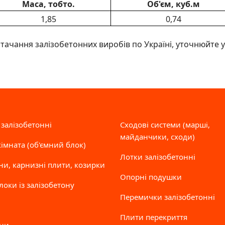
Маса, тобто.
Об'єм, куб.м
1,85
0,74
стачання залізобетонних виробів по Україні, уточнюйте 
 залізобетонні
Сходові системи (марші,
майданчики, сходи)
кімната (об'ємний блок)
Лотки залізобетонні
ни, карнизні плити, козирки
Опорні подушки
локи із залізобетону
Перемички залізобетонні
і
Плити перекриття
ни