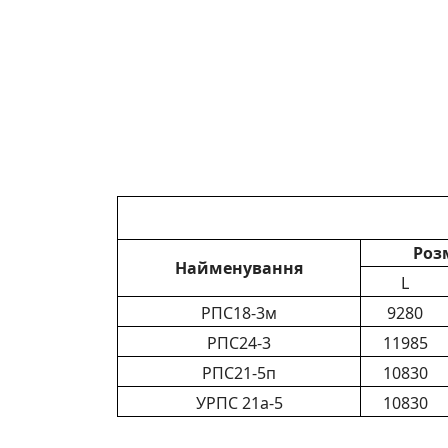
Роз
Найменування
L
РПС18-3м
9280
РПС24-3
11985
РПС21-5п
10830
УРПС 21а-5
10830