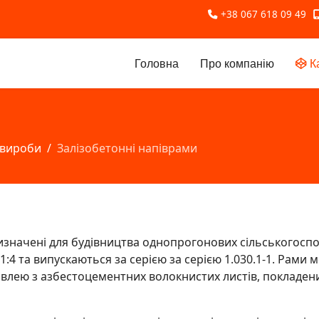
+38 067 618 09 49
Головна
Про компанію
К
 вироби
Залізобетонні напіврами
изначені для будівництва однопрогонових сільськогоспо
1:4 та випускаються за серією за серією 1.030.1-1. Рами 
івлею з азбестоцементних волокнистих листів, покладених