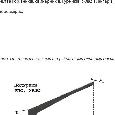
цтва корівників, свинарників, курників, складів, ангарів
порозмірах:
ами, стіновими панелями та ребристими плитами покр