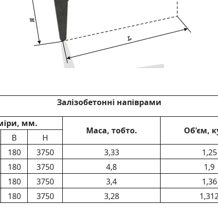
Залізобетонні напіврами
міри, мм.
Маса, тобто.
Об'єм, к
B
H
180
3750
3,33
1,25
180
3750
4,8
1,9
180
3750
3,4
1,36
180
3750
3,28
1,31