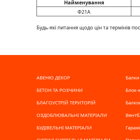
Найменування
Ф21А
Будь-які питання щодо цін та термінів по
АВЕНЮ ДЕКОР
Балки
БЕТОН ТА РОЗЧИНИ
Блок-
БЛАГОУСТРІЙ ТЕРИТОРІЙ
Балко
ОЗДОБЛЮВАЛЬНІ МАТЕРІАЛИ
Вентб
БУДІВЕЛЬНІ МАТЕРІАЛИ
Гараж
СИПУЧІ БУДІВЕЛЬНІ МАТЕРІАЛИ
Парка