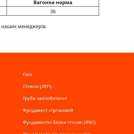
Вагонна норма
36
у наших менеджерів.
Палі
Стовпи (ЛЕП)
Труби залізобетонні
Фундамент стрічковий
Фундаментні блоки стінові (ФБС)
Фундаменти рекламних щитів