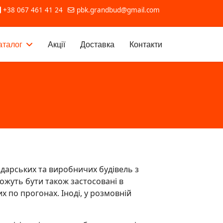
+38 067 461 41 24
pbk.grandbud@gmail.com
аталог
Акції
Доставка
Контакти
дарських та виробничих будівель з
можуть бути також застосовані в
 по прогонах. Іноді, у розмовній