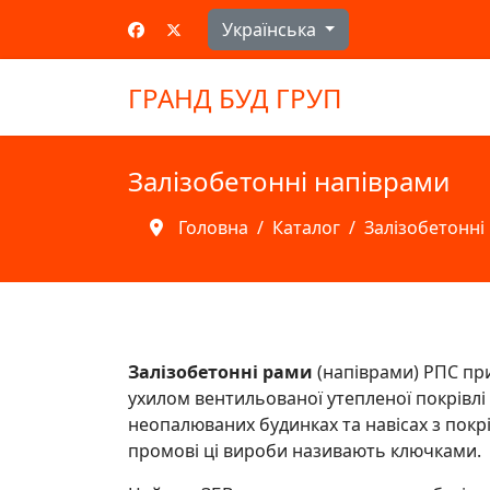
Оберіть свою мову
Українська
ГРАНД БУД ГРУП
Залізобетонні напіврами
Головна
Каталог
Залізобетонні
Залізобетонні рами
(напіврaми) РПС пр
ухилом вентильованої утепленої покрівлі 
неопалюваних будинках та навісах з покр
промові ці вироби називають ключками.