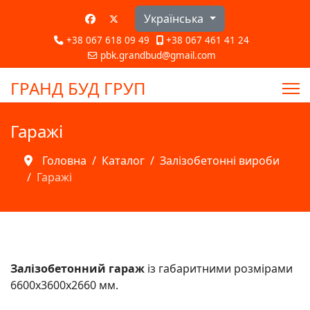
Оберіть свою мову
Українська
+38 067 618 09 49
+38 067 461 41 24
pbk.grandbud@gmail.com
ГРАНД БУД ГРУП
Гаражі
Головна
Каталог
Залізобетонні вироби
Гаражі
Залізобетонний гараж
із габаритними розмірами
6600х3600х2660 мм.