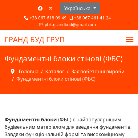
Оберіть свою мову
Українська
+38 067 618 09 49
+38 067 461 41 24
pbk.grandbud@gmail.com
ГРАНД БУД ГРУП
Фундаментні блоки стінові (ФБС)
Головна
Каталог
Залізобетонні вироби
Фундаментні блоки стінові (ФБС)
Фундаментні блоки
(ФБС) є найпопулярнішим
будівельним матеріалом для зведення фундаментів.
Завдяки функціональній формі та високоміцному