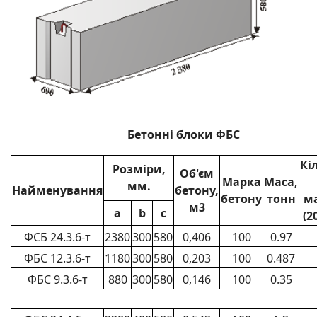
Бетонні блоки ФБС
Кі
Розміри,
Об'єм
Марка
Маса,
мм.
Найменування
бетону,
бетону
тонн
м
м3
a
b
c
(2
ФСБ 24.3.6-т
2380
300
580
0,406
100
0.97
ФБС 12.3.6-т
1180
300
580
0,203
100
0.487
ФБС 9.3.6-т
880
300
580
0,146
100
0.35