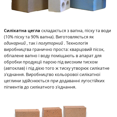
Силікатна цегла
складається з вапна, піску та води
(10% піску та 90% вапна). Виготовляється як
одинарний
, так і
полуторний
. Технологія
виробництва гранично проста: кварцовий пісок,
обпалене вапно і воду поміщають в апарат для
обробки продукції парою під високим тиском
(автоклав) і під дією того ж тиску утворює силікатне
з'єднання. Виробництво кольорової силікатної
цеглини здійснюється при додаванні лугостійких
пігментів до силікатного з'єднання.