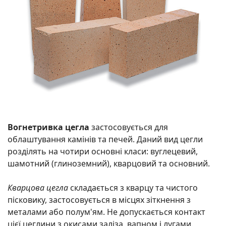
Вогнетривка цегла
застосовується для
облаштування камінів та печей. Даний вид цегли
розділять на чотири основні класи: вуглецевий,
шамотний (глиноземний), кварцовий та основний.
Кварцова цегла
складається з кварцу та чистого
пісковику, застосовується в місцях зіткнення з
металами або полум'ям. Не допускається контакт
цієї цеглини з окисами заліза, вапном і лугами.