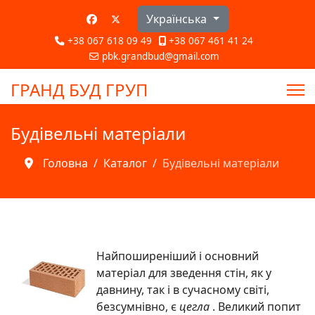
Оберіть свою мову
Українська
+38 067 618 09 49
+38 067 461 41 24
pbk.grandbud@gmail.com
ГРАНД БУД ГРУП
Будівельні матеріали
Головна
Каталог
Будівельні матеріали
Найпоширеніший і основний
матеріал для зведення стін, як у
давнину, так і в сучасному світі,
безсумнівно, є
цегла
. Великий попит