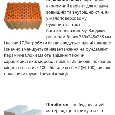
економний варіант для кладки
зовнішніх та внутрішніх стін, як
у малоповерховому
будівництві, так і
багатоповерховому. Завдяки
розмірам блоку 380х248х238 мм
і вагою 17,9кг роботи кладок ведуться вдвічі швидше
і значно зменшується навантаження на фундамент.
Керамічні блоки мають відмінні технічні
характеристики: морозостійкість 25 циклів, показник
міцності на стиск 100 і більше кгс/см2 (М-100), високі
показники шумо- і звукоізоляції.
Пінобетон
– це будівельний
матеріал, що отримується в