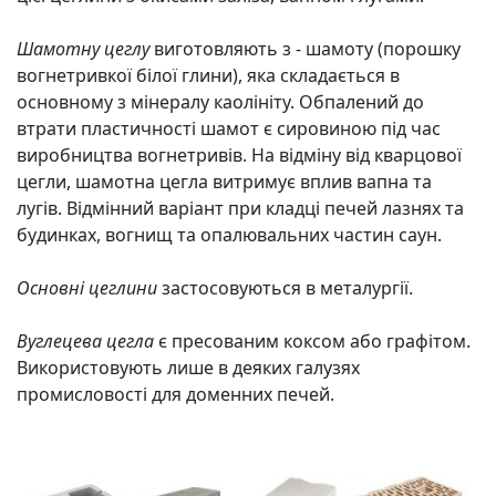
Шамотну цеглу
виготовляють з - шамоту (порошку
вогнетривкої білої глини), яка складається в
основному з мінералу каолініту. Обпалений до
втрати пластичності шамот є сировиною під час
виробництва вогнетривів. На відміну від кварцової
цегли, шамотна цегла витримує вплив вапна та
лугів. Відмінний варіант при кладці печей лазнях та
будинках, вогнищ та опалювальних частин саун.
Основні цеглини
застосовуються в металургії.
Вуглецева цегла
є пресованим коксом або графітом.
Використовують лише в деяких галузях
промисловості для доменних печей.