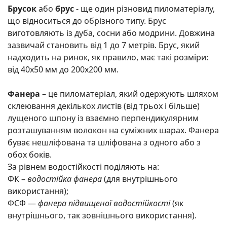
Брусок
або
брус
- ще один різновид пиломатеріалу,
що відноситься до обрізного типу. Брус
виготовляють із дуба, сосни або модрини. Довжина
зазвичай становить від 1 до 7 метрів. Брус, який
надходить на ринок, як правило, має такі розміри:
від 40х50 мм до 200х200 мм.
Фанера
– це пиломатеріал, який одержують шляхом
склеювання декількох листів (від трьох і більше)
лущеного шпону із взаємно перпендикулярним
розташуванням волокон на суміжних шарах. Фанера
буває нешліфована та шліфована з одного або з
обох боків.
За рівнем водостійкості поділяють на:
ФК –
водостійка фанера
(для внутрішнього
використання);
ФСФ —
фанера підвищеної водостійкості
(як
внутрішнього, так зовнішнього використання).