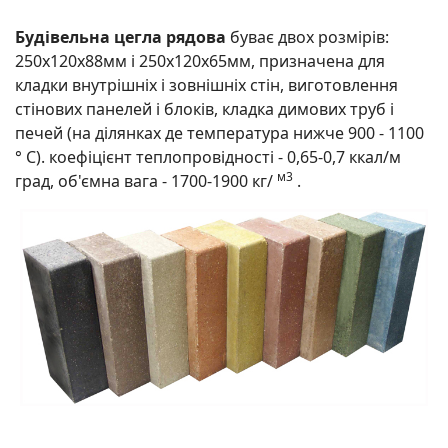
Будівельна цегла рядова
буває двох розмірів:
250х120х88мм і 250х120х65мм, призначена для
кладки внутрішніх і зовнішніх стін, виготовлення
стінових панелей і блоків, кладка димових труб і
печей (на ділянках де температура нижче 900 - 1100
° C). коефіцієнт теплопровідності - 0,65-0,7 ккал/м
м3
град, об'ємна вага - 1700-1900 кг/
.