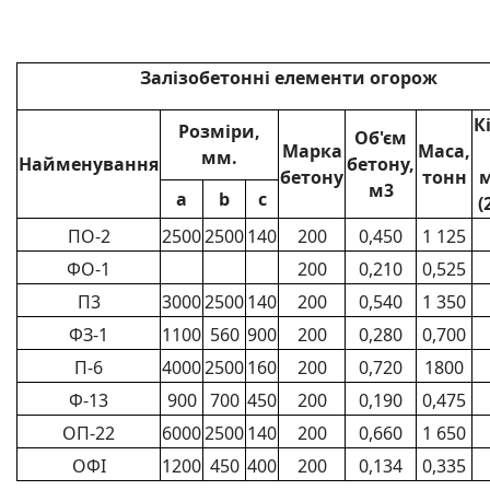
Залізобетонні елементи огорож
К
Розміри,
Об'єм
Марка
Маса,
мм.
Найменування
бетону,
бетону
тонн
м3
a
b
c
(
ПО-2
2500
2500
140
200
0,450
1 125
ФО-1
200
0,210
0,525
П3
3000
2500
140
200
0,540
1 350
ФЗ-1
1100
560
900
200
0,280
0,700
П-6
4000
2500
160
200
0,720
1800
Ф-13
900
700
450
200
0,190
0,475
ОП-22
6000
2500
140
200
0,660
1 650
ОФІ
1200
450
400
200
0,134
0,335