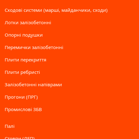
Сходові системи (марші, майданчики, сходи)
Лотки залізобетонні
Опорні подушки
Перемички залізобетонні
Плити перекриття
Плити ребристі
Залізобетонні напіврами
Прогони (ПРГ)
Промислові ЗБВ
Палі
Стовпи (ЛЕП)