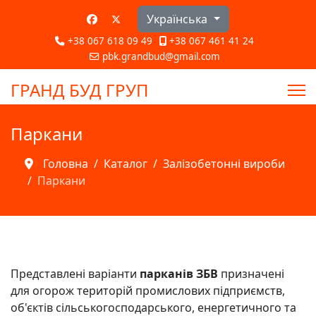
Оберіть свою мову
Українська
+38 067 618 09 49
+38 067 461 41 24
pbk.grandbud@gmail.com
ГРАНД БУД ГРУП
Паркани
Головна
Каталог
Залізобетонні вироби
Паркани
Представлені варіанти
парканів ЗБВ
призначені
для огорож територій промислових підприємств,
об'єктів сільськогосподарського, енергетичного та