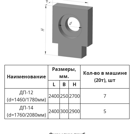
Размеры,
Кол-во в машине
мм.
Наименование
(20т), шт
L
B
H
ДП-12
2400
250
2700
7
(d=1460/1780мм)
ДП-14
2400
300
2900
5
(d=1760/2080мм)