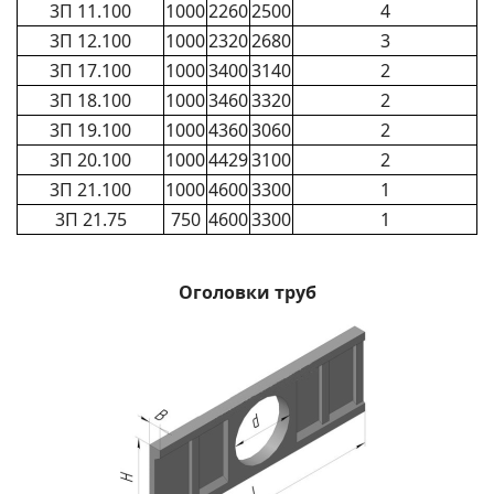
3П 11.100
1000
2260
2500
4
3П 12.100
1000
2320
2680
3
3П 17.100
1000
3400
3140
2
3П 18.100
1000
3460
3320
2
3П 19.100
1000
4360
3060
2
3П 20.100
1000
4429
3100
2
3П 21.100
1000
4600
3300
1
3П 21.75
750
4600
3300
1
Оголовки труб