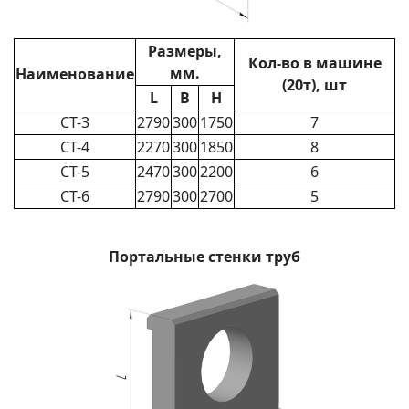
Размеры,
Кол-во в машине
мм.
Наименование
(20т), шт
L
B
H
СТ-3
2790
300
1750
7
СТ-4
2270
300
1850
8
СТ-5
2470
300
2200
6
СТ-6
2790
300
2700
5
Портальные стенки труб