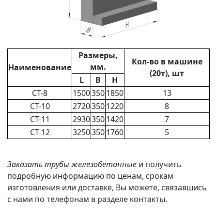
Размеры,
Кол-во в машине
мм.
Наименование
(20т), шт
L
B
H
СТ-8
1500
350
1850
13
СТ-10
2720
350
1220
8
СТ-11
2930
350
1420
7
СТ-12
3250
350
1760
5
Заказать трубы железобетонные
и получить
подробную информацию по ценам, срокам
изготовления или доставке, Вы можете, связавшись
с нами по телефонам в разделе контакты.