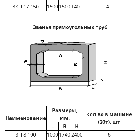
3КП 17.150
1500
1500
140
4
Звенья прямоугольных труб
Размеры,
Кол-во в машине
мм.
Наименование
(20т), шт
L
B
H
3П 8.100
1000
1740
2400
6