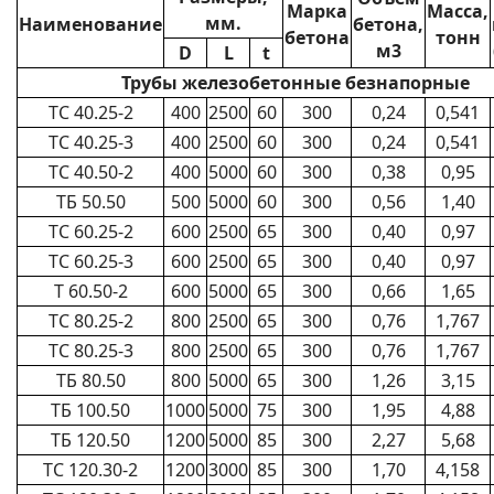
Марка
Масса,
мм.
Наименование
бетона,
бетона
тонн
м3
D
L
t
Трубы железобетонные безнапорные
ТС 40.25-2
400
2500
60
300
0,24
0,541
ТС 40.25-3
400
2500
60
300
0,24
0,541
ТС 40.50-2
400
5000
60
300
0,38
0,95
ТБ 50.50
500
5000
60
300
0,56
1,40
ТС 60.25-2
600
2500
65
300
0,40
0,97
ТС 60.25-3
600
2500
65
300
0,40
0,97
Т 60.50-2
600
5000
65
300
0,66
1,65
ТС 80.25-2
800
2500
65
300
0,76
1,767
ТС 80.25-3
800
2500
65
300
0,76
1,767
ТБ 80.50
800
5000
65
300
1,26
3,15
ТБ 100.50
1000
5000
75
300
1,95
4,88
ТБ 120.50
1200
5000
85
300
2,27
5,68
ТС 120.30-2
1200
3000
85
300
1,70
4,158