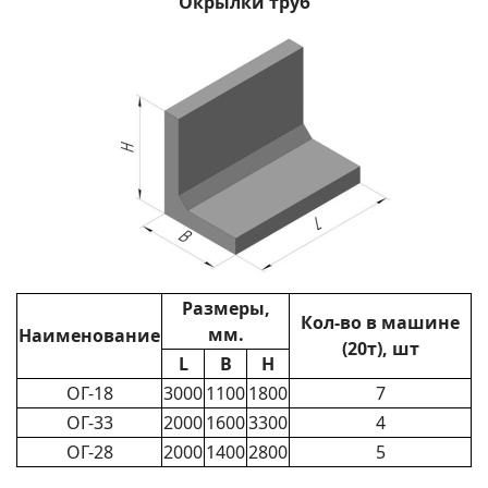
Окрылки труб
Размеры,
Кол-во в машине
мм.
Наименование
(20т), шт
L
B
H
ОГ-18
3000
1100
1800
7
ОГ-33
2000
1600
3300
4
ОГ-28
2000
1400
2800
5