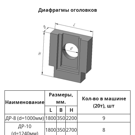
Диафрагмы оголовков
Размеры,
Кол-во в машине
мм.
Наименование
(20т), шт
L
B
H
ДР-8 (d=1000мм)
1800
350
2200
9
ДР-10
1800
350
2700
8
(d=1240мм)