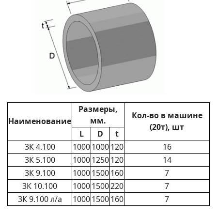
Размеры,
Кол-во в машине
мм.
Наименование
(20т), шт
L
D
t
3К 4.100
1000
1000
120
16
3К 5.100
1000
1250
120
14
3К 9.100
1000
1500
160
7
3К 10.100
1000
1500
220
7
3К 9.100 л/а
1000
1500
160
7