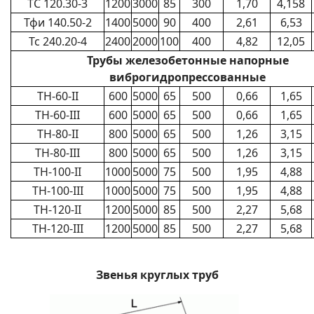
ТС 120.30-3
1200
3000
85
300
1,70
4,158
Тфи 140.50-2
1400
5000
90
400
2,61
6,53
Тс 240.20-4
2400
2000
100
400
4,82
12,05
Трубы железобетонные напорные
виброгидропрессованные
ТН-60-ІІ
600
5000
65
500
0,66
1,65
ТН-60-ІІІ
600
5000
65
500
0,66
1,65
ТН-80-ІІ
800
5000
65
500
1,26
3,15
ТН-80-ІІІ
800
5000
65
500
1,26
3,15
ТН-100-ІІ
1000
5000
75
500
1,95
4,88
ТН-100-ІІІ
1000
5000
75
500
1,95
4,88
ТН-120-ІІ
1200
5000
85
500
2,27
5,68
ТН-120-ІІІ
1200
5000
85
500
2,27
5,68
Звенья круглых труб