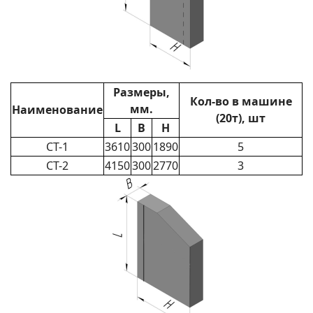
Размеры,
Кол-во в машине
мм.
Наименование
(20т), шт
L
B
H
СТ-1
3610
300
1890
5
СТ-2
4150
300
2770
3